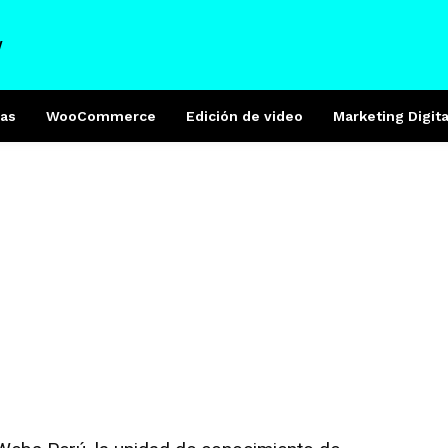
W
as
WooCommerce
Edición de video
Marketing Digita