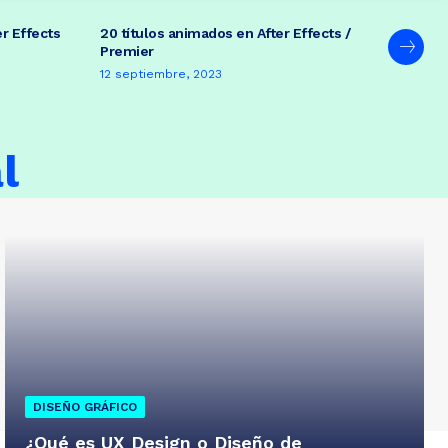
er Effects
20 títulos animados en After Effects /
Premier
12 septiembre, 2023
l
DISEÑO GRÁFICO
¿Qué es UX Design o Diseño de