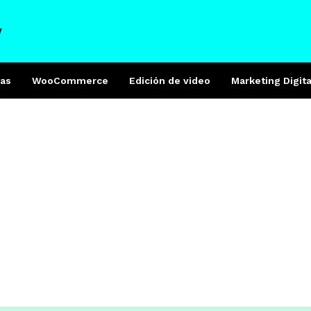
W
as
WooCommerce
Edición de video
Marketing Digita