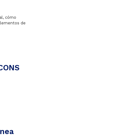
al, cómo
 elementos de
ICONS
ánea