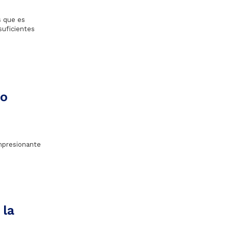
s que es
suficientes
lo
impresionante
 la