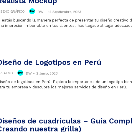
Realista Mockup
ISEÑO GRÁFICO
DW
-
14 Septiembre, 2023
i estás buscando la manera perfecta de presentar tu diseño creativo d
na impresión imborrable en tus clientes, ¡has llegado al lugar adecuad
Diseño de Logotipos en Perú
REATIVO
DW
-
2 Junio, 2023
iseño de logotipos en Perú: Explora la importancia de un logotipo bie
ara tu empresa y descubre los mejores servicios de diseño en Perú.
Diseños de cuadrículas – Guía Compl
Creando nuestra grilla)