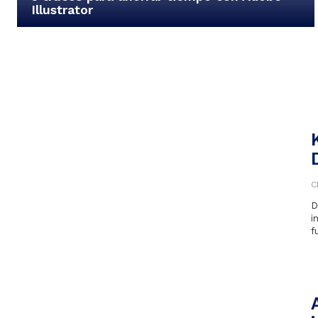
Illustrator
C
D
i
f