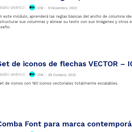
ISEÑO GRÁFICO
DW
-
9 Diciembre, 2022
n este módulo, aprenderá las reglas básicas del ancho de columna ide
structurar sus columnas y alinear su texto con sus imágenes y otros
iseño.
Set de iconos de flechas VECTOR – 
ISEÑO GRÁFICO
DW
-
29 Octubre, 2022
et de iconos con 160 iconos vectoriales totalmente escalables.
Comba Font para marca contempor