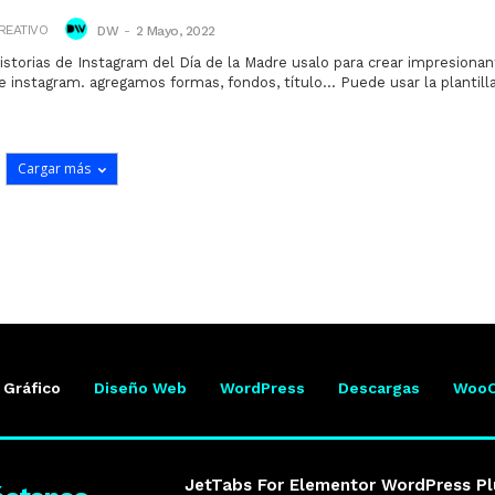
REATIVO
DW
-
2 Mayo, 2022
istorias de Instagram del Día de la Madre usalo para crear impresionan
e instagram. agregamos formas, fondos, título... Puede usar la plantilla 
Cargar más
 Gráfico
Diseño Web
WordPress
Descargas
Woo
JetTabs For Elementor WordPress Pl