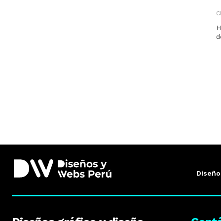
C
H
d
Diseño