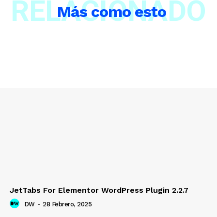
RELACIONADO
Más como esto
JetTabs For Elementor WordPress Plugin 2.2.7
DW
-
28 Febrero, 2025