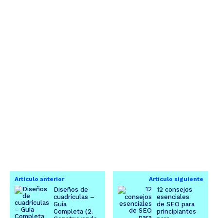
Artículo anterior
Artículo siguiente
Diseños de
12 consejos
cuadrículas –
esenciales
Guía
de SEO para
Completa (2.
principiantes