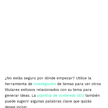
Mantenga el título de su página entre 30 y 60
caracteres
Mantén tu meta descripción por debajo de los 160
caracteres
Incluye tu palabra clave objetivo
Comunique de qué se trata su página y qué la hace
única
Asegúrate de que tu título y meta descripción sean
únicos para cada página
¿No estás seguro por dónde empezar? Utilice la
herramienta de
investigación
de temas para ver otros
titulares exitosos relacionados con su tema para
generar ideas. La
plantilla de contenido SEO
también
puede sugerir algunas palabras clave que quizás
desee incluir.