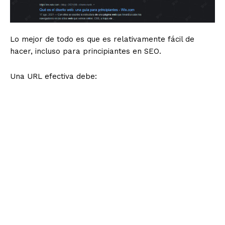
Lo mejor de todo es que es relativamente fácil de
hacer, incluso para principiantes en SEO.
Una URL efectiva debe:
Use palabras clave:
intente incluir su palabra clave
principal, si puede
Sea legible:
cuando su visitante lea la URL, debería
ser fácil para ellos entender de qué se trata la
página.
Sea conciso:
son preferibles las URL más cortas
(alrededor de 60 caracteres). Esto se debe a que
muchos motores de búsqueda no pueden procesar
URL más largas y, como resultado, pueden
clasificarlo más abajo.