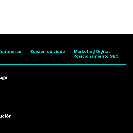
Commerce
Edición de video
Marketing Digital
Posicionamiento SEO
ugin
lución