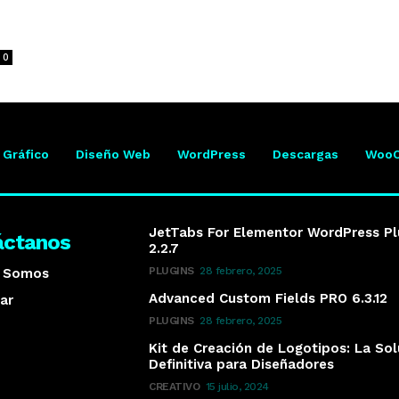
0
 Gráfico
Diseño Web
WordPress
Descargas
Woo
JetTabs For Elementor WordPress Pl
áctanos
2.2.7
PLUGINS
28 febrero, 2025
s Somos
Advanced Custom Fields PRO 6.3.12
ar
PLUGINS
28 febrero, 2025
Kit de Creación de Logotipos: La So
Definitiva para Diseñadores
CREATIVO
15 julio, 2024