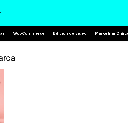
W
as
WooCommerce
Edición de video
Marketing Digita
arca