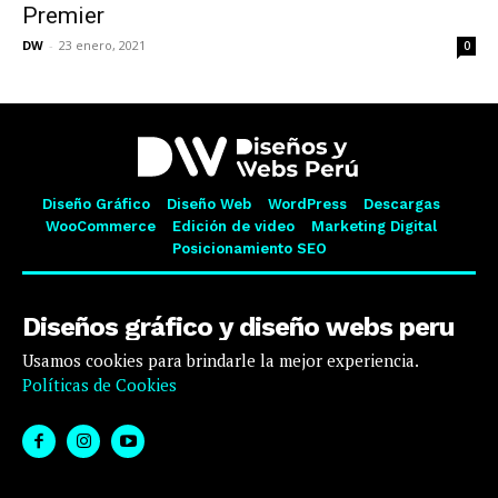
Premier
DW
-
23 enero, 2021
0
Diseño Gráfico
Diseño Web
WordPress
Descargas
WooCommerce
Edición de video
Marketing Digital
Posicionamiento SEO
Diseños gráfico y diseño webs peru
Usamos cookies para brindarle la mejor experiencia.
Políticas de Cookies