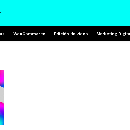
W
as
WooCommerce
Edición de video
Marketing Digita