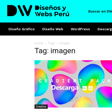
Buscar en D
Diseño Gráfico
Diseño Web
WordPress
Descarg
Home
Tags
Imagen
Tag: imagen
Creativo