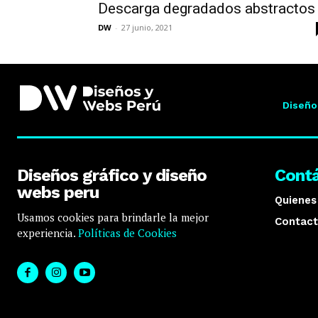
Descarga degradados abstractos
DW
-
27 junio, 2021
Diseño
Diseños gráfico y diseño
Cont
webs peru
Quiene
Usamos cookies para brindarle la mejor
Contact
experiencia.
Políticas de Cookies