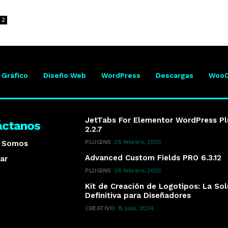
2
 Gráfico
Diseño Web
WordPress
Descargas
Woo
JetTabs For Elementor WordPress Pl
áctanos
2.2.7
PLUGINS
28 febrero, 2025
s Somos
Advanced Custom Fields PRO 6.3.12
ar
PLUGINS
28 febrero, 2025
Kit de Creación de Logotipos: La So
Definitiva para Diseñadores
CREATIVO
15 julio, 2024