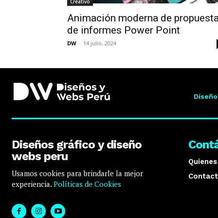
Creativo
Animación moderna de propuest
de informes Power Point
DW
-
14 julio, 2024
Diseño
Diseños gráfico y diseño
Cont
webs peru
Quiene
Usamos cookies para brindarle la mejor
Contact
experiencia.
Políticas de Cookies