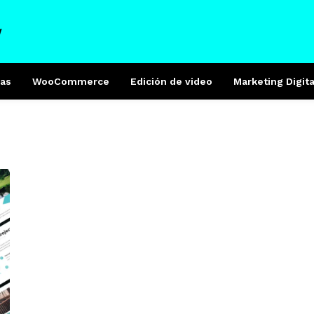
W
as
WooCommerce
Edición de video
Marketing Digita