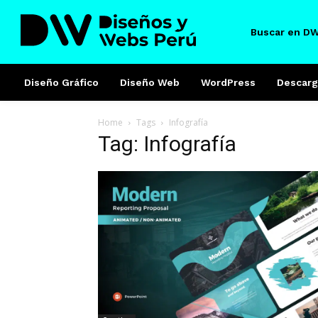
Buscar en D
Diseño Gráfico
Diseño Web
WordPress
Descarg
Home
Tags
Infografía
Tag: Infografía