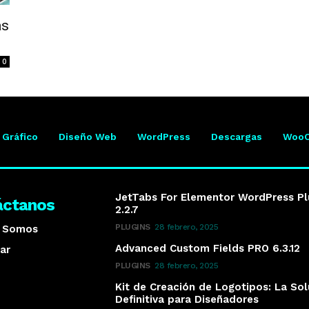
as
0
 Gráfico
Diseño Web
WordPress
Descargas
Woo
JetTabs For Elementor WordPress Pl
áctanos
2.2.7
PLUGINS
28 febrero, 2025
s Somos
Advanced Custom Fields PRO 6.3.12
ar
PLUGINS
28 febrero, 2025
Kit de Creación de Logotipos: La So
Definitiva para Diseñadores