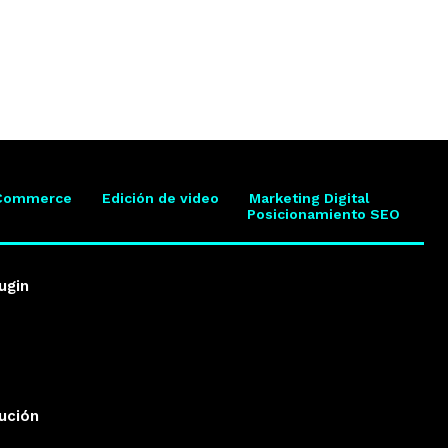
Commerce
Edición de video
Marketing Digital
Posicionamiento SEO
ugin
lución