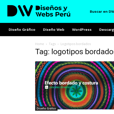
Buscar en D
Diseño Gráfico
Diseño Web
WordPress
Descarg
Home
Tags
Logotipos bordados
Tag: logotipos bordado
Diseño Gráfico