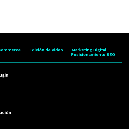
Commerce
Edición de video
Marketing Digital
Posicionamiento SEO
ugin
lución