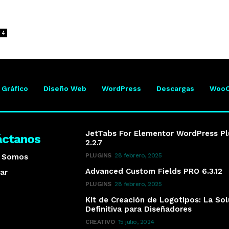
4
 Gráfico
Diseño Web
WordPress
Descargas
Woo
JetTabs For Elementor WordPress Pl
áctanos
2.2.7
PLUGINS
28 febrero, 2025
s Somos
Advanced Custom Fields PRO 6.3.12
ar
PLUGINS
28 febrero, 2025
Kit de Creación de Logotipos: La So
Definitiva para Diseñadores
CREATIVO
15 julio, 2024