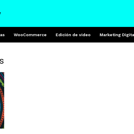
W
as
WooCommerce
Edición de video
Marketing Digita
s