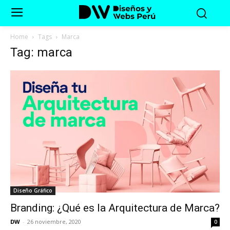
Home
Tags
Marca
Tag: marca
Diseño Gráfico
Branding: ¿Qué es la Arquitectura de Marca?
DW
-
26 noviembre, 2020
0