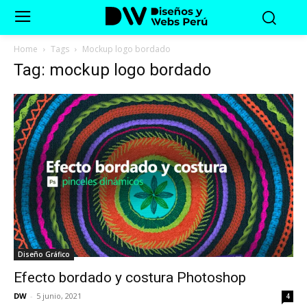
Home
Tags
Mockup logo bordado
Tag: mockup logo bordado
Diseño Gráfico
Efecto bordado y costura Photoshop
DW
-
5 junio, 2021
4