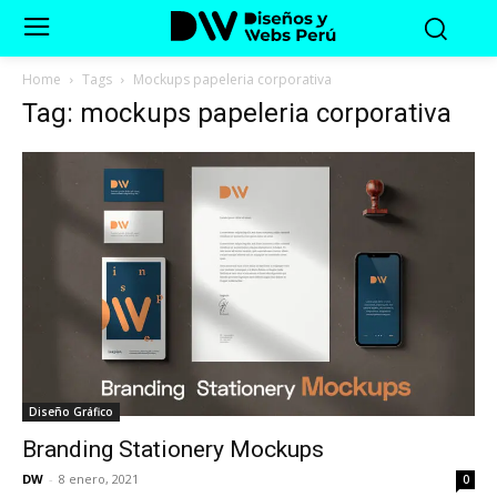
Home
Tags
Mockups papeleria corporativa
Tag: mockups papeleria corporativa
Diseño Gráfico
Branding Stationery Mockups
DW
-
8 enero, 2021
0