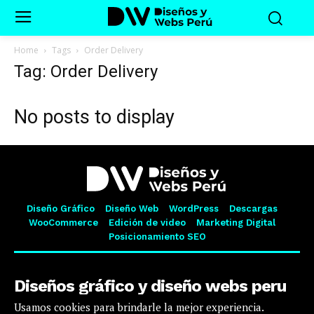
Home
Tags
Order Delivery
Tag: Order Delivery
No posts to display
Diseño Gráfico
Diseño Web
WordPress
Descargas
WooCommerce
Edición de video
Marketing Digital
Posicionamiento SEO
Diseños gráfico y diseño webs peru
Usamos cookies para brindarle la mejor experiencia.