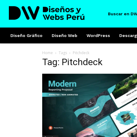
Buscar en D
Diseño Gráfico
Diseño Web
WordPress
Descarg
Home
Tags
Pitchdeck
Tag: Pitchdeck