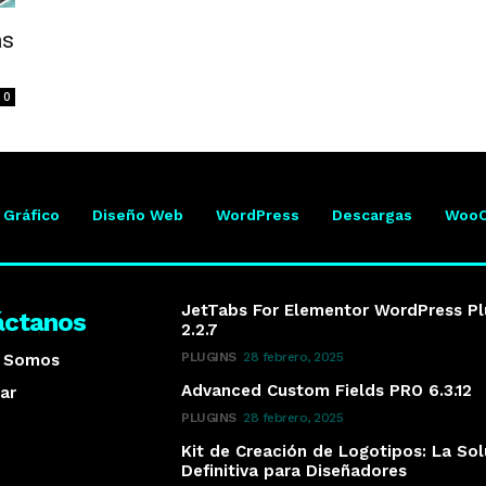
as
0
 Gráfico
Diseño Web
WordPress
Descargas
Woo
JetTabs For Elementor WordPress Pl
áctanos
2.2.7
PLUGINS
28 febrero, 2025
s Somos
Advanced Custom Fields PRO 6.3.12
ar
PLUGINS
28 febrero, 2025
Kit de Creación de Logotipos: La So
Definitiva para Diseñadores