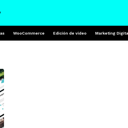
W
as
WooCommerce
Edición de video
Marketing Digita