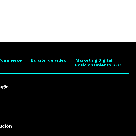
Commerce
Edición de video
Marketing Digital
Posicionamiento SEO
ugin
lución