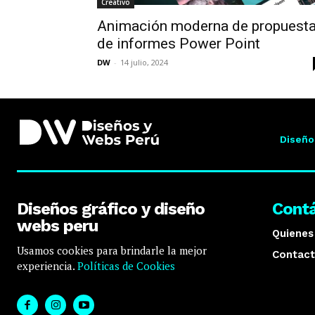
Creativo
Animación moderna de propuest
de informes Power Point
DW
-
14 julio, 2024
Diseño
Diseños gráfico y diseño
Cont
webs peru
Quiene
Usamos cookies para brindarle la mejor
Contact
experiencia.
Políticas de Cookies