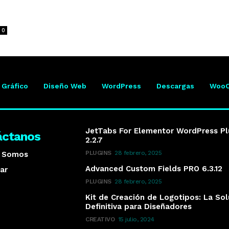
0
 Gráfico
Diseño Web
WordPress
Descargas
Woo
JetTabs For Elementor WordPress Pl
áctanos
2.2.7
PLUGINS
28 febrero, 2025
s Somos
Advanced Custom Fields PRO 6.3.12
ar
PLUGINS
28 febrero, 2025
Kit de Creación de Logotipos: La So
Definitiva para Diseñadores
CREATIVO
15 julio, 2024