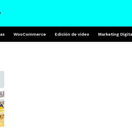
W
as
WooCommerce
Edición de video
Marketing Digita