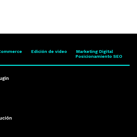
Commerce
Edición de video
Marketing Digital
Posicionamiento SEO
ugin
lución