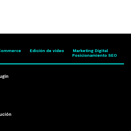
Commerce
Edición de video
Marketing Digital
Posicionamiento SEO
ugin
lución