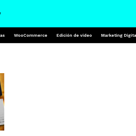
W
as
WooCommerce
Edición de video
Marketing Digita