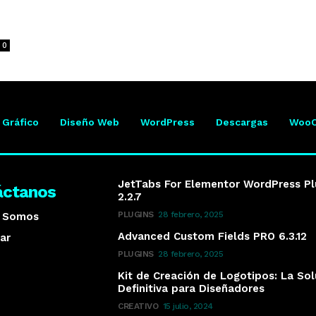
0
 Gráfico
Diseño Web
WordPress
Descargas
Woo
JetTabs For Elementor WordPress Pl
áctanos
2.2.7
PLUGINS
28 febrero, 2025
s Somos
Advanced Custom Fields PRO 6.3.12
ar
PLUGINS
28 febrero, 2025
Kit de Creación de Logotipos: La So
Definitiva para Diseñadores
CREATIVO
15 julio, 2024