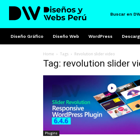
Buscar en D
Diseño Gráfico
Diseño Web
WordPress
Descarg
Home
Tags
Revolution slider video
Tag: revolution slider v
Plugins