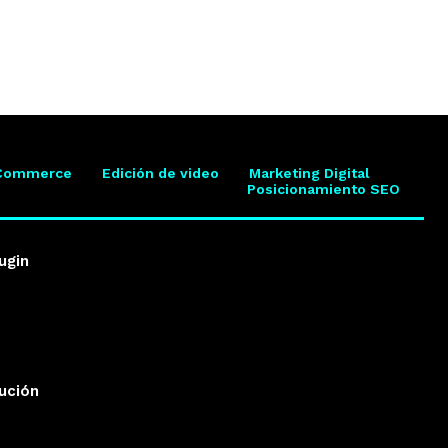
Commerce
Edición de video
Marketing Digital
Posicionamiento SEO
ugin
lución