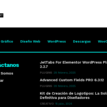
37
 Gráfico
Diseño Web
WordPress
Descargas
Woo
JetTabs For Elementor WordPress Pl
áctanos
2.2.7
PLUGINS
28 febrero, 2025
s Somos
Advanced Custom Fields PRO 6.3.12
ar
PLUGINS
28 febrero, 2025
Kit de Creación de Logotipos: La So
Definitiva para Diseñadores
CREATIVO
15 julio, 2024