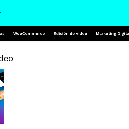
W
as
WooCommerce
Edición de video
Marketing Digita
ideo