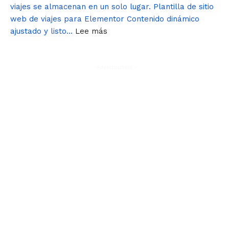
ó
viajes se almacenan en un solo lugar. Plantilla de sitio
n
web de viajes para Elementor Contenido dinámico
i
:
ajustado y listo…
Lee más
d
P
e
l
a
a
l
- Advertisement -
n
d
t
e
i
c
l
a
l
c
a
h
d
é
e
d
s
e
i
L
t
i
i
t
o
e
w
S
e
p