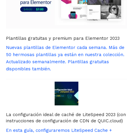
C
r
u
e
s
s
t
s
o
P
m
l
Plantillas gratuitas y premium para Elementor 2023
F
u
i
g
Nuevas plantillas de Elementor cada semana. Más de
e
i
50 hermosas plantillas ya están en nuestra colección.
l
n
Actualizado semanalmente. Plantillas gratuitas
d
2
disponibles también.
s
.
P
2
R
.
O
7
6
.
3
.
La configuración ideal de caché de LiteSpeed ​​2023 (con
1
instrucciones de configuración de CDN de QUIC.cloud)
2
En esta guía, configuraremos LiteSpeed ​​Cache +