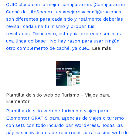
QUIC.cloud con la mejor configuración. (Configuración
Caché de LiteSpeed) Las «mejores» configuraciones
son diferentes para cada sitio y realmente deberías
revisar cada una tú mismo y probar tus
resultados. Dicho esto, esta guía pretende ser más
una línea de base . No hay razón para usar ningún
:
otro complemento de caché, ya que…
Lee más
L
a
c
o
n
f
i
Plantilla de sitio web de Turismo – Viajes para
g
Elementor
u
Plantilla de sitio web de turismo o viajes para
r
a
Elementor GRATIS para agencias de viajes o tuirsmo
c
con sets con todo incluido par WordPress. Todas las
i
páginas individuales de recorridos para su sitio web de