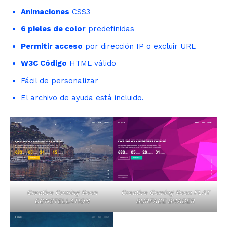
Animaciones
CSS3
6 pieles de color
predefinidas
Permitir acceso
por dirección IP o excluir URL
W3C Código
HTML válido
Fácil de personalizar
El archivo de ayuda está incluido.
Creative Coming Soon
Creative Coming Soon FLAT
CONSTELLATION
SURFACE SHADER