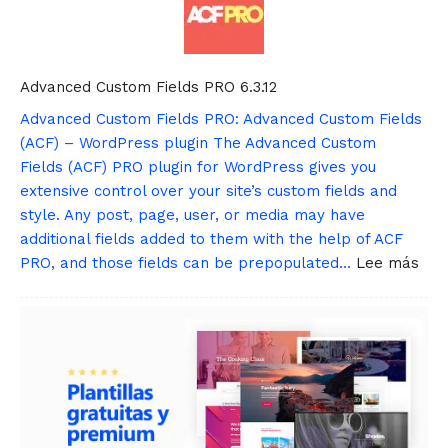
T
a
b
s
Advanced Custom Fields PRO 6.3.12
F
Advanced Custom Fields PRO: Advanced Custom Fields
o
r
(ACF) – WordPress plugin The Advanced Custom
E
Fields (ACF) PRO plugin for WordPress gives you
l
extensive control over your site’s custom fields and
e
style. Any post, page, user, or media may have
m
additional fields added to them with the help of ACF
e
:
PRO, and those fields can be prepopulated…
Lee más
n
A
t
d
o
v
r
a
W
n
o
c
r
e
d
d
P