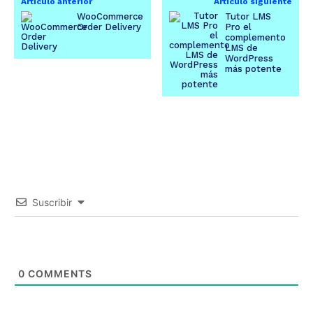
Artículo anterior
Artículo siguiente
WooCommerce
Tutor LMS
Order Delivery
Pro el
complemento
LMS de
WordPress
más potente
Suscribir
0
COMMENTS