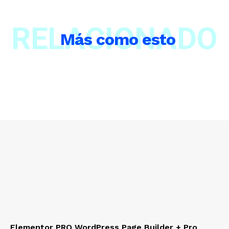
RELACIONADO
Más como esto
Elementor PRO WordPress Page Builder + Pro