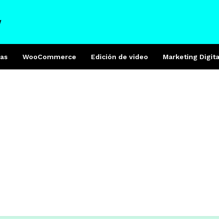
W
as
WooCommerce
Edición de video
Marketing Digita