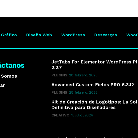
 Gráfico
Diseño Web
WordPress
Descargas
Woo
JetTabs For Elementor WordPress Pl
áctanos
2.2.7
PLUGINS
28 febrero, 2025
s Somos
Advanced Custom Fields PRO 6.3.12
ar
PLUGINS
28 febrero, 2025
Kit de Creación de Logotipos: La So
Definitiva para Diseñadores
CREATIVO
15 julio, 2024