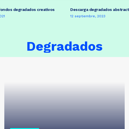
fondos degradados creativos
Descarga degradados abstrac
2021
12 septiembre, 2023
Degradados
ONTS
MOCKUPS
PLANTILLAS DE GRÁFICOS
TEXTURAS