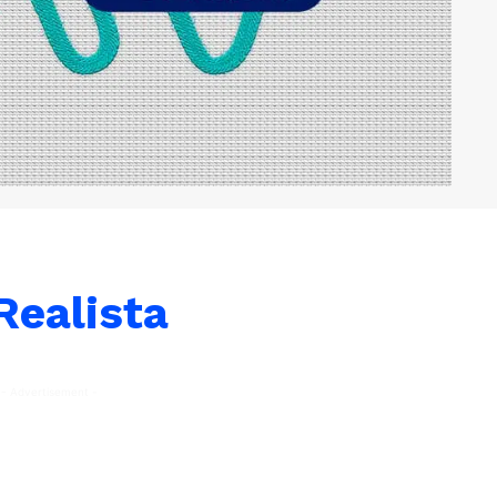
ealista
- Advertisement -