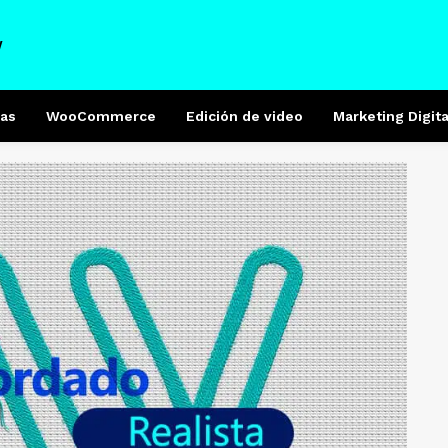
W
as
WooCommerce
Edición de video
Marketing Digita