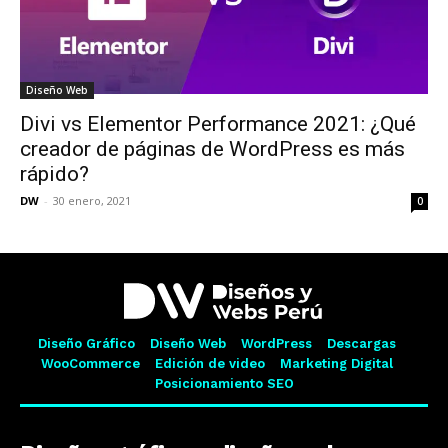
Diseño Web
Divi vs Elementor Performance 2021: ¿Qué
creador de páginas de WordPress es más
rápido?
DW
-
30 enero, 2021
0
Diseño Gráfico
Diseño Web
WordPress
Descargas
WooCommerce
Edición de video
Marketing Digital
Posicionamiento SEO