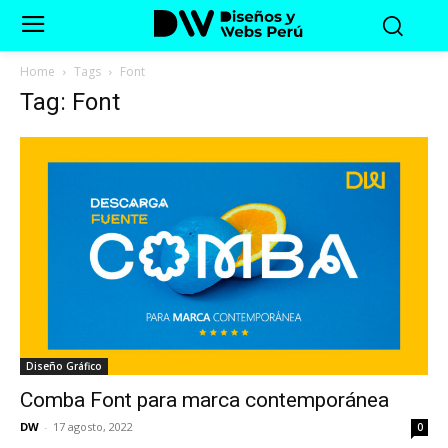
Home
Tags
Font
Tag: Font
Diseño Gráfico
Comba Font para marca contemporánea
DW
-
17 agosto, 2022
0