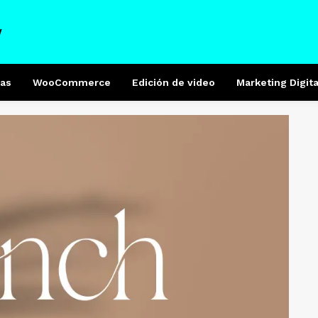
W
as
WooCommerce
Edición de video
Marketing Digita