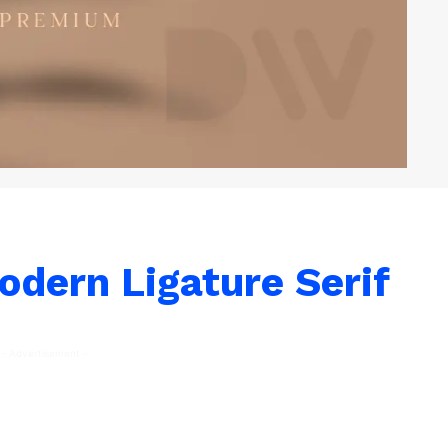
dern Ligature Serif
- Advertisement -