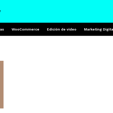
W
as
WooCommerce
Edición de video
Marketing Digita