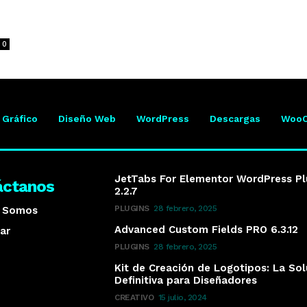
0
 Gráfico
Diseño Web
WordPress
Descargas
Woo
JetTabs For Elementor WordPress Pl
áctanos
2.2.7
PLUGINS
28 febrero, 2025
s Somos
Advanced Custom Fields PRO 6.3.12
ar
PLUGINS
28 febrero, 2025
Kit de Creación de Logotipos: La So
Definitiva para Diseñadores
CREATIVO
15 julio, 2024