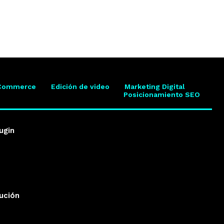
Commerce
Edición de video
Marketing Digital
Posicionamiento SEO
ugin
lución