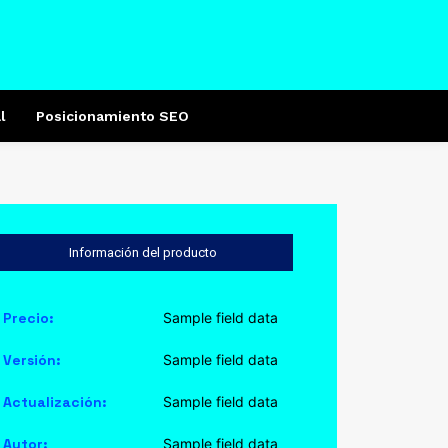
l
Posicionamiento SEO
Información del producto
Precio:
Sample field data
Versión:
Sample field data
Actualización:
Sample field data
Autor:
Sample field data