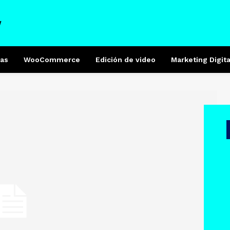
W
as
WooCommerce
Edición de video
Marketing Digita