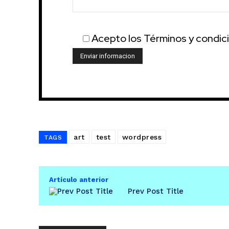
Acepto los Términos y condic
art
test
wordpress
TAGS
Artículo anterior
Prev Post Title