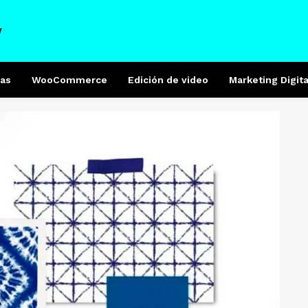
W
as
WooCommerce
Edición de video
Marketing Digita