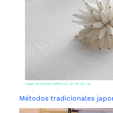
Imagen de
Michelle Griffiths
(CC BY-NC-ND 2.0).
Métodos tradicionales japo